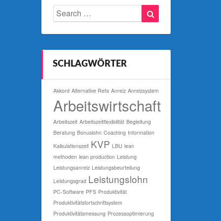
Search
Search
for:
SCHLAGWÖRTER
Akkord
Alternative Refa
Anreiz
Anreizsystem
Arbeitswirtschaft
Arbeitszeit
Arbeitszeitflexibilität
Begleitung
Beratung
Bonuslohn
Coaching
Information
KVP
Kalkulationszeit
LBU
lean
methoden
lean production
Leistung
Leistungsanreiz
Leistungsbeurteilung
Leistungslohn
Leistungsgrad
PC-Software
PFS
Produktivität
Produktivitätsfortschrittsystem
Produktivitätsmessung
Prozessoptimierung