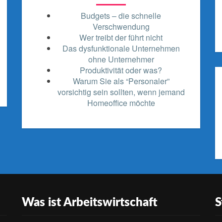
Budgets – die schnelle
Verschwendung
Wer treibt der führt nicht
Das dysfunktionale Unternehmen
ohne Unternehmer
Produktivität oder was?
Warum Sie als “Personaler”
vorsichtig sein sollten, wenn jemand
Homeoffice möchte
Was ist Arbeitswirtschaft
S