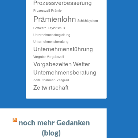
Prozessverbesserung
Prozesszeit
Prämie
Prämienlohn
Schichtsystem
Software
Taylorismus
Unternehmensbegleitung
Unternehmensberatung
Unternehmensführung
Vorgabe
Vorgabezeit
Vorgabezeiten
Wetter
Unternehmensberatung
Zeitaufnahmen
Zeitgrad
Zeitwirtschaft
noch mehr Gedanken
(blog)