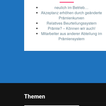
neulich im Betrieb…
Akzeptanz erhöhen durch geänderte
Prämienkurven
Relatives Beurteilungssystem
Prämie? – Können wir auch!
Mitarbeiter aus anderer Abteilung im
Prämiensystem
Themen