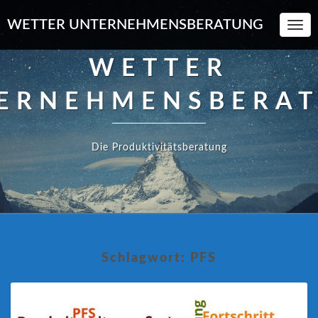
WETTER UNTERNEHMENSBERATUNG
Toggl
Navi
WETTER
ERNEHMENSBERA
Die Produktivitätsberatung
Schlagwort:
PFS