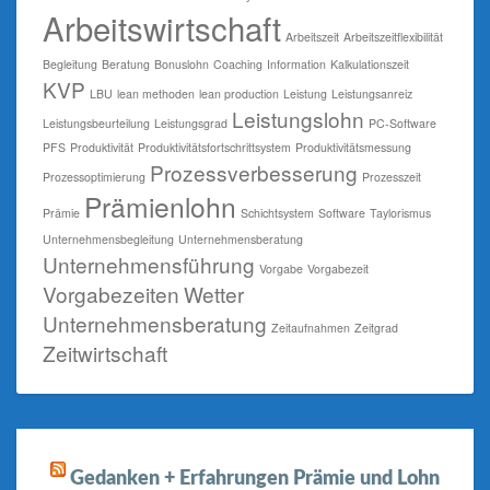
Arbeitswirtschaft
Arbeitszeit
Arbeitszeitflexibilität
Begleitung
Beratung
Bonuslohn
Coaching
Information
Kalkulationszeit
KVP
LBU
lean methoden
lean production
Leistung
Leistungsanreiz
Leistungslohn
Leistungsbeurteilung
Leistungsgrad
PC-Software
PFS
Produktivität
Produktivitätsfortschrittsystem
Produktivitätsmessung
Prozessverbesserung
Prozessoptimierung
Prozesszeit
Prämienlohn
Prämie
Schichtsystem
Software
Taylorismus
Unternehmensbegleitung
Unternehmensberatung
Unternehmensführung
Vorgabe
Vorgabezeit
Vorgabezeiten
Wetter
Unternehmensberatung
Zeitaufnahmen
Zeitgrad
Zeitwirtschaft
Gedanken + Erfahrungen Prämie und Lohn