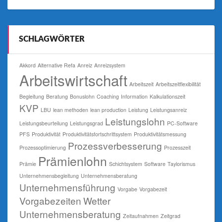
SCHLAGWÖRTER
Akkord
Alternative Refa
Anreiz
Anreizsystem
Arbeitswirtschaft
Arbeitszeit
Arbeitszeitflexibilität
Begleitung
Beratung
Bonuslohn
Coaching
Information
Kalkulationszeit
KVP
LBU
lean methoden
lean production
Leistung
Leistungsanreiz
Leistungslohn
Leistungsbeurteilung
Leistungsgrad
PC-Software
PFS
Produktivität
Produktivitätsfortschrittsystem
Produktivitätsmessung
Prozessverbesserung
Prozessoptimierung
Prozesszeit
Prämienlohn
Prämie
Schichtsystem
Software
Taylorismus
Unternehmensbegleitung
Unternehmensberatung
Unternehmensführung
Vorgabe
Vorgabezeit
Vorgabezeiten
Wetter
Unternehmensberatung
Zeitaufnahmen
Zeitgrad