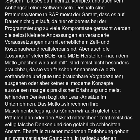
„System“. Dieses darf nicht zu komplex und auch kein
Anhängsel einer Software sein. Deshalb sind
Prämiensysteme in SAP meist der Garant, dass es auf
Dauer nicht gut läuft, da hier oft bereits bei der
Programmierung zu viele Kompromisse gemacht werden,
die selbst kleinere Anpassungen an veränderte
Voraussetzungen nur mit erheblichem Zeit- und
Kostenaufwand realisierbar sind. Aber auch die
„Lösungen“ vieler BDE- und MDE-Hersteller –nach dem
Motto „machen wir auch mit“- sind meist nicht besonders
brauchbar, da sie von falschen Annahmen (wie zb
vorhandene und gute und brauchbare Vorgabezeiten)
ausgehen oder aber keinerlei moderne Konzepte
ausweisen mangels praktischer Erfahrung und meist
fehlendem Denken bzgl. der Lean-Ansätze im
Unternehmen. Das Motto „wir rechnen Ihre
Maschinenbelegung, da können wir auch gleich den
Prämienlohn oder den Akkord mitmachen“ zeigt meist das
völlig falsche Denken und den gefährlich schlechten
Ansatz. Ebenfalls zu einer modernen Entlohnung gehört
ein systematisierter Grundlohn. In tarifgebundenen