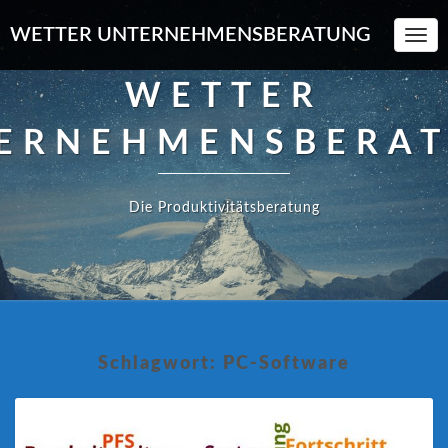
WETTER UNTERNEHMENSBERATUNG
Toggl
Navi
WETTER
ERNEHMENSBERA
Die Produktivitätsberatung
Schlagwort:
PC-Software