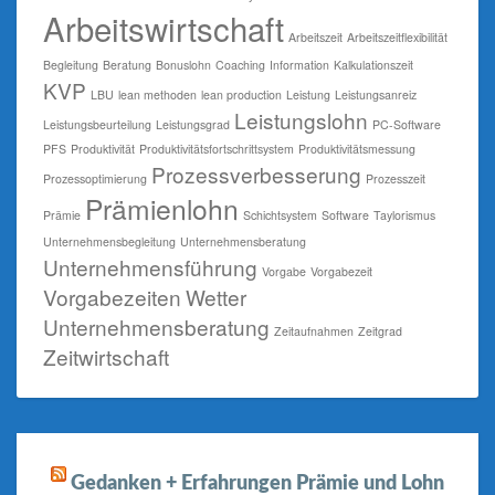
Arbeitswirtschaft
Arbeitszeit
Arbeitszeitflexibilität
Begleitung
Beratung
Bonuslohn
Coaching
Information
Kalkulationszeit
KVP
LBU
lean methoden
lean production
Leistung
Leistungsanreiz
Leistungslohn
Leistungsbeurteilung
Leistungsgrad
PC-Software
PFS
Produktivität
Produktivitätsfortschrittsystem
Produktivitätsmessung
Prozessverbesserung
Prozessoptimierung
Prozesszeit
Prämienlohn
Prämie
Schichtsystem
Software
Taylorismus
Unternehmensbegleitung
Unternehmensberatung
Unternehmensführung
Vorgabe
Vorgabezeit
Vorgabezeiten
Wetter
Unternehmensberatung
Zeitaufnahmen
Zeitgrad
Zeitwirtschaft
Gedanken + Erfahrungen Prämie und Lohn