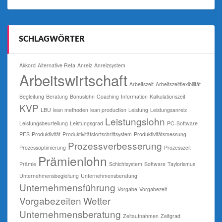
SCHLAGWÖRTER
Akkord
Alternative Refa
Anreiz
Anreizsystem
Arbeitswirtschaft
Arbeitszeit
Arbeitszeitflexibilität
Begleitung
Beratung
Bonuslohn
Coaching
Information
Kalkulationszeit
KVP
LBU
lean methoden
lean production
Leistung
Leistungsanreiz
Leistungslohn
Leistungsbeurteilung
Leistungsgrad
PC-Software
PFS
Produktivität
Produktivitätsfortschrittsystem
Produktivitätsmessung
Prozessverbesserung
Prozessoptimierung
Prozesszeit
Prämienlohn
Prämie
Schichtsystem
Software
Taylorismus
Unternehmensbegleitung
Unternehmensberatung
Unternehmensführung
Vorgabe
Vorgabezeit
Vorgabezeiten
Wetter
Unternehmensberatung
Zeitaufnahmen
Zeitgrad