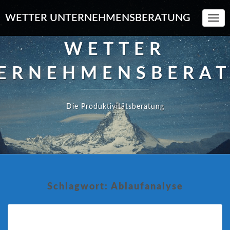
WETTER UNTERNEHMENSBERATUNG
Toggl
Navi
WETTER
ERNEHMENSBERA
Die Produktivitätsberatung
Schlagwort:
Ablaufanalyse