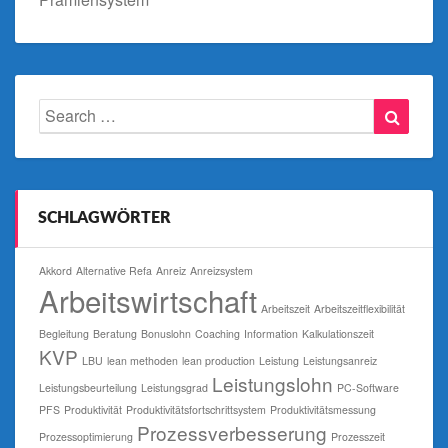
Search
Searc
for:
SCHLAGWÖRTER
Akkord
Alternative Refa
Anreiz
Anreizsystem
Arbeitswirtschaft
Arbeitszeit
Arbeitszeitflexibilität
Begleitung
Beratung
Bonuslohn
Coaching
Information
Kalkulationszeit
KVP
LBU
lean methoden
lean production
Leistung
Leistungsanreiz
Leistungslohn
Leistungsbeurteilung
Leistungsgrad
PC-Software
PFS
Produktivität
Produktivitätsfortschrittsystem
Produktivitätsmessung
Prozessverbesserung
Prozessoptimierung
Prozesszeit