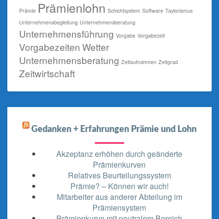
Prämienlohn
Prämie
Schichtsystem
Software
Taylorismus
Unternehmensbegleitung
Unternehmensberatung
Unternehmensführung
Vorgabe
Vorgabezeit
Vorgabezeiten
Wetter
Unternehmensberatung
Zeitaufnahmen
Zeitgrad
Zeitwirtschaft
Gedanken + Erfahrungen Prämie und Lohn
Akzeptanz erhöhen durch geänderte
Prämienkurven
Relatives Beurteilungssystem
Prämie? – Können wir auch!
Mitarbeiter aus anderer Abteilung im
Prämiensystem
Prämienkurve mit neutralem Bereich