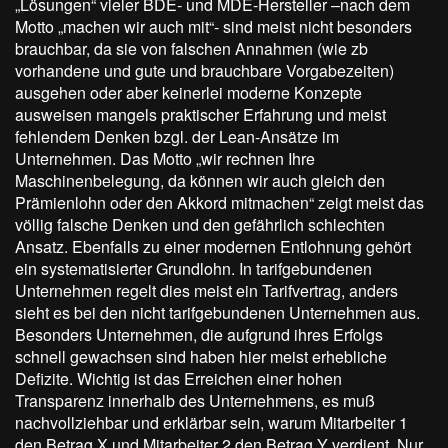
„Lösungen“ vieler BDE- und MDE-Hersteller –nach dem
Motto „machen wir auch mit“- sind meist nicht besonders
brauchbar, da sie von falschen Annahmen (wie zb
vorhandene und gute und brauchbare Vorgabezeiten)
ausgehen oder aber keinerlei moderne Konzepte
ausweisen mangels praktischer Erfahrung und meist
fehlendem Denken bzgl. der Lean-Ansätze im
Unternehmen. Das Motto „wir rechnen Ihre
Maschinenbelegung, da können wir auch gleich den
Prämienlohn oder den Akkord mitmachen“ zeigt meist das
völlig falsche Denken und den gefährlich schlechten
Ansatz. Ebenfalls zu einer modernen Entlohnung gehört
ein systematisierter Grundlohn. In tarifgebundenen
Unternehmen regelt dies meist ein Tarifvertrag, anders
sieht es bei den nicht tarifgebundenen Unternehmen aus.
Besonders Unternehmen, die aufgrund ihres Erfolgs
schnell gewachsen sind haben hier meist erhebliche
Defizite. Wichtig ist das Erreichen einer hohen
Transparenz innerhalb des Unternehmens, es muß
nachvollziehbar und erklärbar sein, warum Mitarbeiter 1
den Betrag X und Mitarbeiter 2 den Betrag Y verdient. Nur