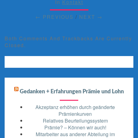
In
Kontakt
← PREVIOUS
/
NEXT →
Both Comments And Trackbacks Are Currently
Closed.
Gedanken + Erfahrungen Prämie und Lohn
Akzeptanz erhöhen durch geänderte
Prämienkurven
Relatives Beurteilungssystem
Prämie? – Können wir auch!
Mitarbeiter aus anderer Abteilung im